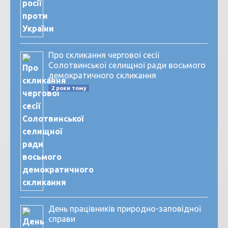
Про скликання чергової сесії
Солотвинської селищної ради восьмого
демократичного скликання
2 роки тому
День працівників природно-заповідної
справи