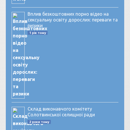
Вплив безкоштовних порно відео на
сексуальну освіту дорослих: переваги та
ризики
1 рік тому
Склад виконавчого комітету
Солотвинської селищної ради
2 роки тому