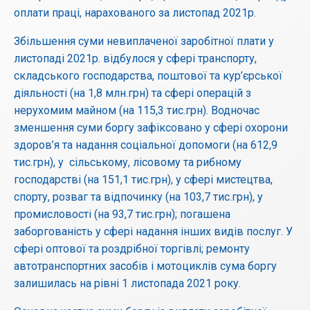
оплати праці, нарахованого за листопад 2021р.
Збільшення суми невиплаченої заробітної плати у
листопаді 2021р. відбулося у сфері транспорту,
складського господарства, поштової та кур’єрської
діяльності (на 1,8 млн.грн) та сфері операцій з
нерухомим майном (на 115,3 тис.грн). Водночас
зменшення суми боргу зафіксовано у сфері охорони
здоров’я та надання соціальної допомоги (на 612,9
тис.грн), у сільському, лісовому та рибному
господарстві (на 151,1 тис.грн), у сфері мистецтва,
спорту, розваг та відпочинку (на 103,7 тис.грн), у
промисловості (на 93,7 тис.грн); погашена
заборгованість у сфері надання інших видів послуг. У
сфері оптової та роздрібної торгівлі; ремонту
автотранспортних засобів і мотоциклів сума боргу
залишилась на рівні 1 листопада 2021 року.