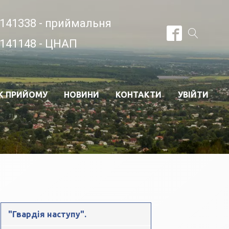
141338 - приймальня
141148 - ЦНАП
К ПРИЙОМУ
НОВИНИ
КОНТАКТИ
УВІЙТИ
"Гвардія наступу".