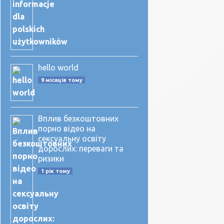
hello world
9 місяців тому
Вплив безкоштовних
порно відео на
сексуальну освіту
дорослих: переваги та
ризики
1 рік тому