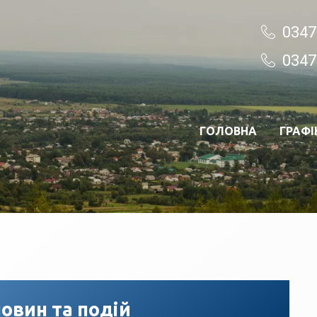
0347
0347
ГОЛОВНА
ГРАФІ
овин та подій