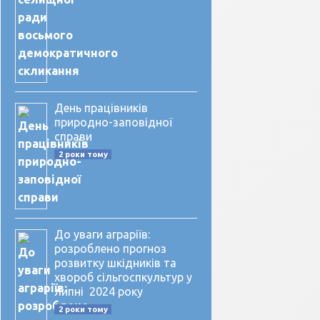
День працівників
природно-заповідної
справи
2 роки тому
До уваги аграріїв:
розроблено прогноз
розвитку шкідників та
хвороб сільгоспкультур у
липні 2024 року
2 роки тому