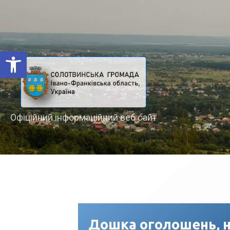
Відкрити Панель інструментів
Офіційний інформаційний веб сайт
Дошка оголошень, н