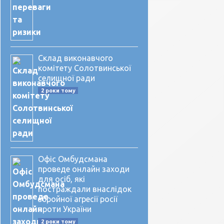
Склад виконавчого
комітету Солотвинської
селищної ради
2 роки тому
Офіс Омбудсмана
проведе онлайн заходи
для осіб, які
постраждали внаслідок
збройної агресії росії
проти України
2 роки тому