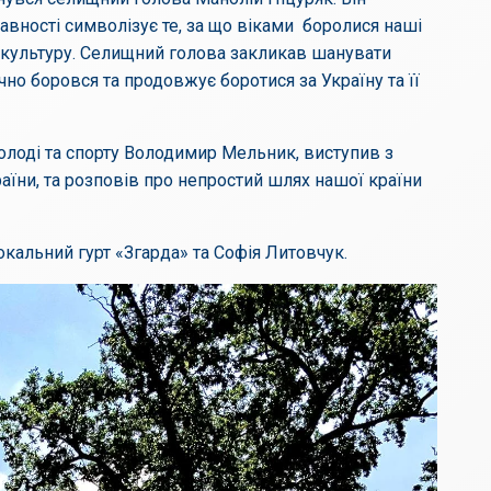
вності символізує те, за що віками боролися наші
у культуру. Селищний голова закликав шанувати
їчно боровся та продовжує боротися за Україну та її
молоді та спорту Володимир Мельник, виступив з
аїни, та розповів про непростий шлях нашої країни
альний гурт «Згарда» та Софія Литовчук.