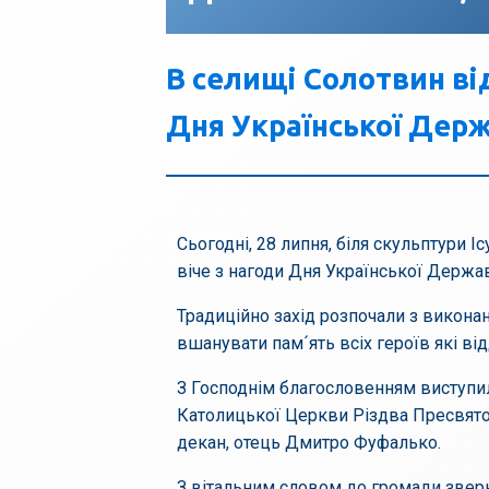
В селищі Солотвин ві
Дня Української Держ
Сьогодні, 28 липня, біля скульптури 
віче з нагоди Дня Української Держав
Традиційно захід розпочали з викона
вшанувати пам´ять всіх героїв які від
З Господнім благословенням виступил
Католицької Церкви Різдва Пресвятої 
декан, отець Дмитро Фуфалько.
З вітальним словом до громади зверн