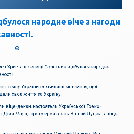
дбулося народне віче з нагоди
авності.
Ісуса Христа в селищі Солотвин відбулося народне
ності.
ння гімну України та хвилини мовчання, щоб
дали своє життя за Україну.
и віце-декан, настоятель Української Греко-
Діви Марії, протоієрей отець Віталій Луцак та віце-
увся селищний голова Манолій Піцуряк. Він