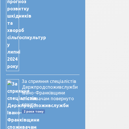
За сприяння спеціалістів
Держпродспоживслужби
Івано-Франківщини
споживачам повернуто
кошти
2 роки тому