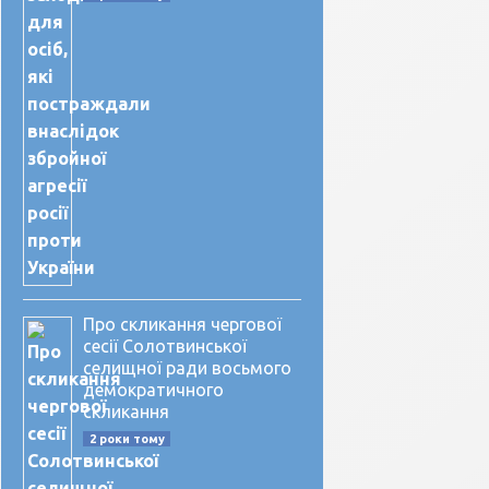
Про скликання чергової
сесії Солотвинської
селищної ради восьмого
демократичного
скликання
2 роки тому