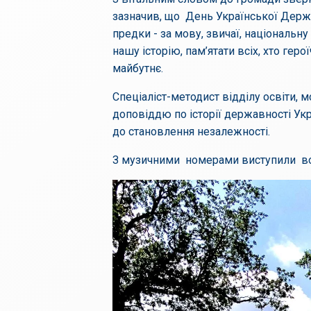
зазначив, що День Української Держа
предки - за мову, звичаї, національн
нашу історію, пам’ятати всіх, хто геро
майбутнє.
Спеціаліст-методист відділу освіти, 
доповіддю по історії державності Укр
до становлення незалежності.
З музичними номерами виступили вок