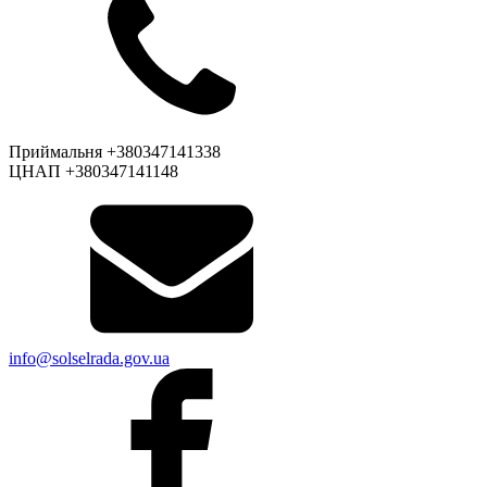
Приймальня +380347141338
ЦНАП +380347141148
info@solselrada.gov.ua