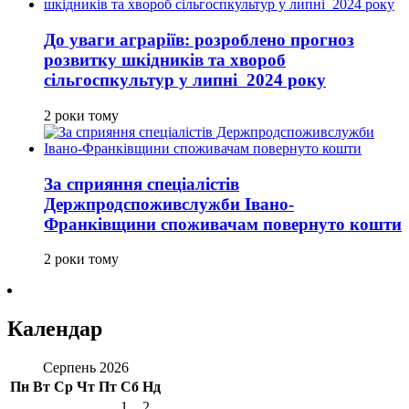
До уваги аграріїв: розроблено прогноз
розвитку шкідників та хвороб
сільгоспкультур у липні 2024 року
2 роки тому
За сприяння спеціалістів
Держпродспоживслужби Івано-
Франківщини споживачам повернуто кошти
2 роки тому
Календар
Серпень 2026
Пн
Вт
Ср
Чт
Пт
Сб
Нд
1
2