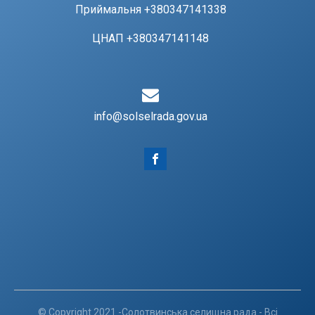
Приймальня +380347141338
ЦНАП +380347141148
info@solselrada.gov.ua
© Copyright 2021 -Солотвинська селищна рада - Всі