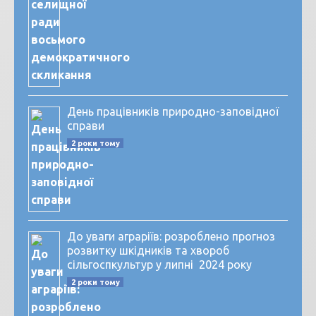
День працівників природно-заповідної
справи
2 роки тому
До уваги аграріїв: розроблено прогноз
розвитку шкідників та хвороб
сільгоспкультур у липні 2024 року
2 роки тому