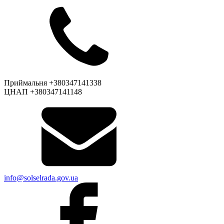
Приймальня +380347141338
ЦНАП +380347141148
info@solselrada.gov.ua