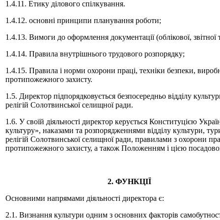
1.4.11. Етику ділового спілкування.
1.4.12. основні принципи планування роботи;
1.4.13. Вимоги до оформлення документації (облікової, звітної т
1.4.14. Правила внутрішнього трудового розпорядку;
1.4.15. Правила і норми охорони праці, техніки безпеки, виробн
протипожежного захисту.
1.5. Директор підпорядковується безпосередньо відділу культур
релігій Солотвинської селищної ради.
1.6. У своїй діяльності директор керується Конституцією Укра
культуру», наказами та розпорядженнями відділу культури, тур
релігій Солотвинської селищної ради, правилами з охорони прац
протипожежно­го захисту, а також Положенням і цією посадово
2. ФУНКЦІЇ
Основними напрямами діяльності директора є:
2.1. Визнання культури одним з основних факторів самобутност