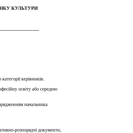
ИНКУ КУЛЬТУРИ
_________________
 категорії керівників.
офесійну освіту або середню
зпорядженням начальника
рмативно-розпорядчі документи,