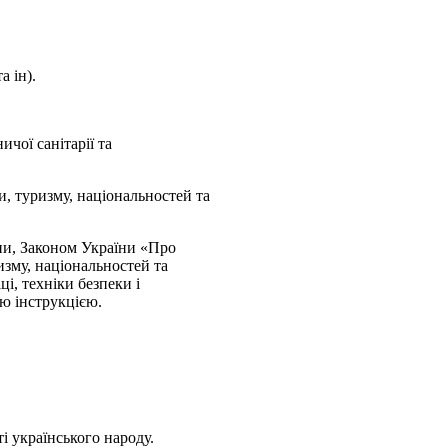
а ін).
ичої санітарії та
и, туризму, національностей та
їни, Законом України «Про
изму, національностей та
і, техніки безпеки і
ю інструкцією.
і українського народу.