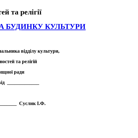
ей та релігії
А БУДИНКУ КУЛЬТУРИ
альника відділу культури,
ностей та релігій
ищної ради
від _____________
_______ Суслик І.Ф.