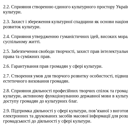
2.2. Сприяння створенню єдиного культурного простору Україн
культури.
2.3. Захист і збереження культурної спадщини як основи націо
розвиток культури.
2.4. Сприяння утвердженню гуманістичних ідей, високих мора
суспільному житті.
2.5. Забезпечення свободи творчості, захист прав інтелектуальн
права та суміжних прав.
2.6. Гарантування прав громадян у сфері культури.
2.7. Створення умов для творчого розвитку особистості, підви
естетичного виховання громадян.
2.8. Сприяння діяльності професійних творчих спілок та громад
культури, активному функціонуванню державної мови в культу
доступу громадян до культурних благ.
2.9. Підтримка діяльності у сфері культури, пов’язаної з виго
електронних та друкованих засобів масової інформації для роз
громадськості до діяльності у сфері культури.