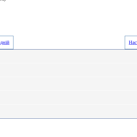
дній
Нас