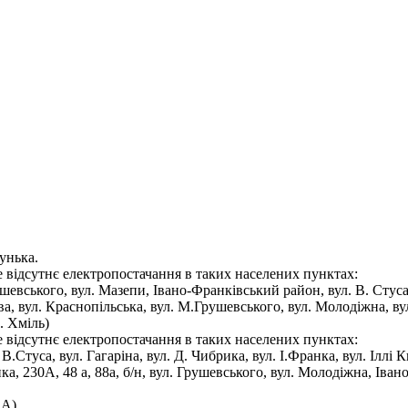
унька.
де відсутнє електропостачання в таких населених пунктах:
ушевського, вул. Мазепи, Івано-Франківський район, вул. В. Стуса
ова, вул. Краснопільська, вул. М.Грушевського, вул. Молодіжна, ву
. Хміль)
де відсутнє електропостачання в таких населених пунктах:
В.Стуса, вул. Гагаріна, вул. Д. Чибрика, вул. І.Франка, вул. Іллі 
ка, 230А, 48 а, 88а, б/н, вул. Грушевського, вул. Молодіжна, Івано
 А)