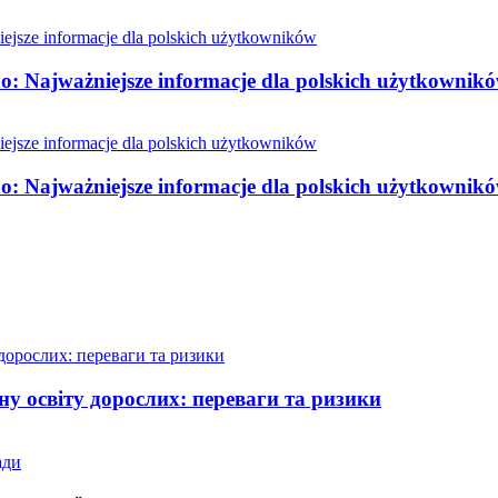
o: Najważniejsze informacje dla polskich użytkownik
o: Najważniejsze informacje dla polskich użytkownik
у освіту дорослих: переваги та ризики