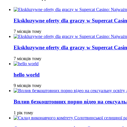
Ekskluzywne oferty dla graczy w Supercat Casin
7 місяців тому
Ekskluzywne oferty dla graczy w Supercat Casin
7 місяців тому
hello world
9 місяців тому
Вплив безкоштовних порно відео на сексуальн
1 рік тому