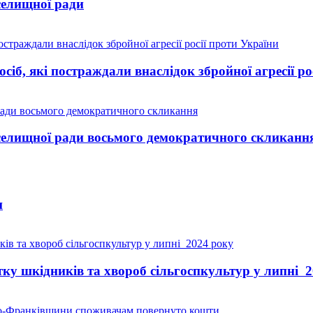
селищної ради
іб, які постраждали внаслідок збройної агресії ро
 селищної ради восьмого демократичного скликанн
и
тку шкідників та хвороб сільгоспкультур у липні 