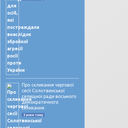
Про скликання чергової
сесії Солотвинської
селищної ради восьмого
демократичного
скликання
2 роки тому