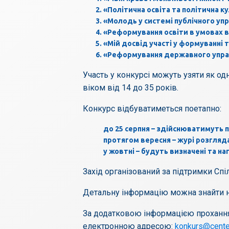
«Політична освіта та політична к
«Молодь у системі публічного упр
«Реформування освіти в умовах в
«Мій досвід участі у формуванні т
«Реформування державного управлі
Участь у конкурсі можуть узяти як о
віком від 14 до 35 років.
Конкурс відбуватиметься поетапно:
до 25 серпня – здійснюватимуть 
протягом вересня – журі розгляд
у жовтні – будуть визначені та н
Захід організований за підтримки Сп
Детальну інформацію можна знайти н
За додатковою інформацією прохання 
електронною адресою:
konkurs@center