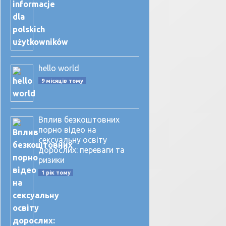
hello world
9 місяців тому
Вплив безкоштовних
порно відео на
сексуальну освіту
дорослих: переваги та
ризики
1 рік тому