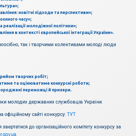
ультура»;
авління: новітні підходи та перспективи»;
оєнного часу»;
а реалізації молодіжної політики»;
ння в контексті європейської інтеграції України».
дноосібно, так і творчими колективами молоді люди
прийом творчих робіт;
атиме та оцінюватиме конкурсні роботи;
агороджені переможці й призери.
ілки молодих державних службовців України.
а офіційному сайті конкурсу:
ТУТ
звертатися до організаційного комітету конкурсу за
.gov.ua
.