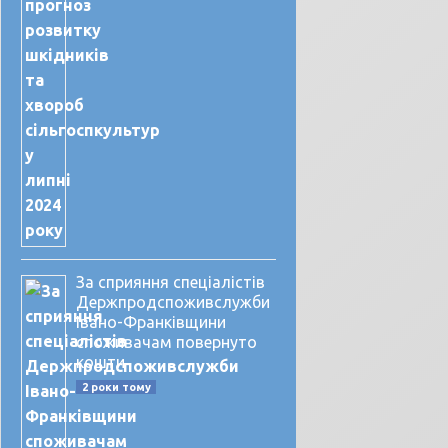
За сприяння спеціалістів
Держпродспоживслужби
Івано-Франківщини
споживачам повернуто
кошти
2 роки тому