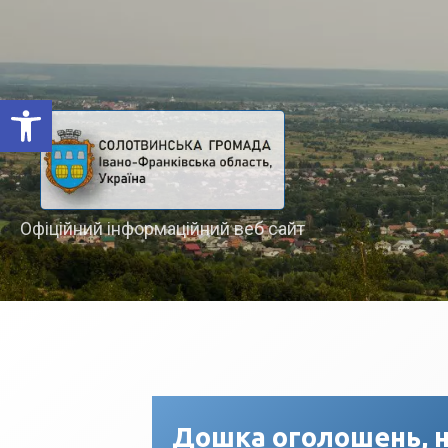
Відкрити Панель інструментів
Офіційний інформаційний веб сайт
Дошка оголошень, н