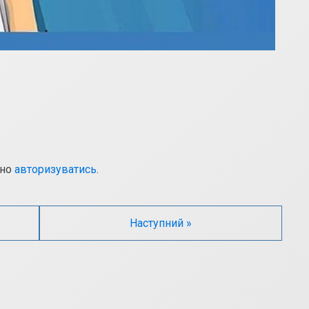
дно
авторизуватись
.
Наступний »