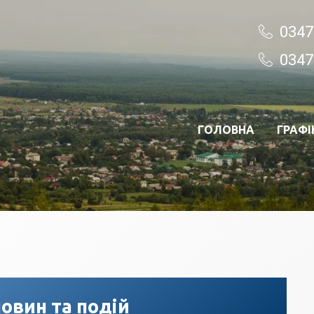
0347
0347
ГОЛОВНА
ГРАФІ
овин та подій