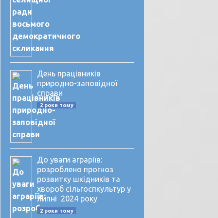
День працівників
природно-заповідної
справи
2 роки тому
До уваги аграріїв:
розроблено прогноз
розвитку шкідників та
хвороб сільгоспкультур у
липні 2024 року
2 роки тому