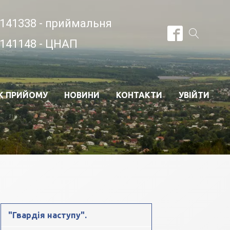
141338 - приймальня
141148 - ЦНАП
К ПРИЙОМУ
НОВИНИ
КОНТАКТИ
УВІЙТИ
"Гвардія наступу".