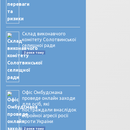
Склад виконавчого
комітету Солотвинської
селищної ради
2 роки тому
Офіс Омбудсмана
проведе онлайн заходи
для осіб, які
постраждали внаслідок
збройної агресії росії
проти України
2 роки тому