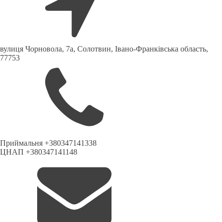
вулиця Чорновола, 7a, Солотвин, Івано-Франківська область,
77753
Приймальня +380347141338
ЦНАП +380347141148