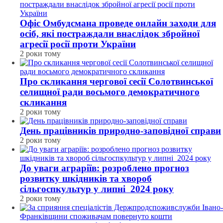
Офіс Омбудсмана проведе онлайн заходи для
осіб, які постраждали внаслідок збройної
агресії росії проти України
2 роки тому
Про скликання чергової сесії Солотвинської
селищної ради восьмого демократичного
скликання
2 роки тому
День працівників природно-заповідної справи
2 роки тому
До уваги аграріїв: розроблено прогноз
розвитку шкідників та хвороб
сільгоспкультур у липні 2024 року
2 роки тому