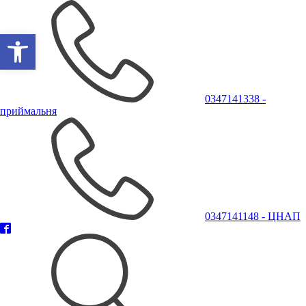
Відкрити Панель інструментів
0347141338 -
приймальня
0347141148 - ЦНАП