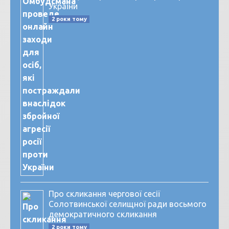
України
2 роки тому
Про скликання чергової сесії
Солотвинської селищної ради восьмого
демократичного скликання
2 роки тому