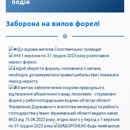
подій
Заборона на вилов форелі
До відома жителів Солотвинської громади!
З 1 вересня по 31 грудня 2023 року розпочався
нерест форелі.
Щоб зберегти форель і поповнити її запаси,
необхідно дотримуватися правил рибальства і поважати
період нересту.
З метою забезпечення охорони природнього
відтворення аборигенного виду лососевих - струмкової
форелі у рибогосподарських водних об’єктах області
Управління Державного агентства меліорації та рибного
господарства у Івано-Франківській області видало наказ
№23 від 15.08.2023 року, згідно якого у період з 1 вересня
по 31 грудня 2023 року
ЗАБОРОНЕНО будь-який вилов