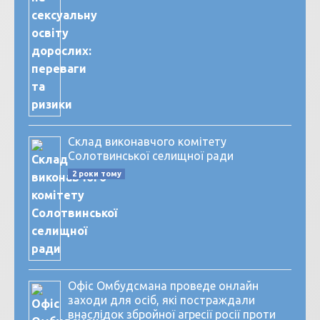
Склад виконавчого комітету
Солотвинської селищної ради
2 роки тому
Офіс Омбудсмана проведе онлайн
заходи для осіб, які постраждали
внаслідок збройної агресії росії проти