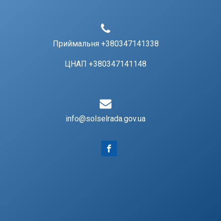
Приймальня +380347141338
ЦНАП +380347141148
info@solselrada.gov.ua