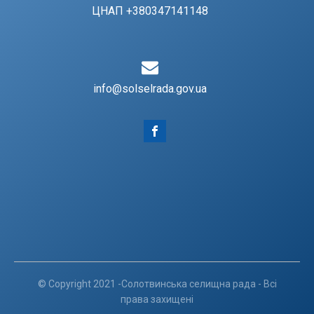
ЦНАП +380347141148
info@solselrada.gov.ua
© Copyright 2021 -Солотвинська селищна рада - Всі
права захищені