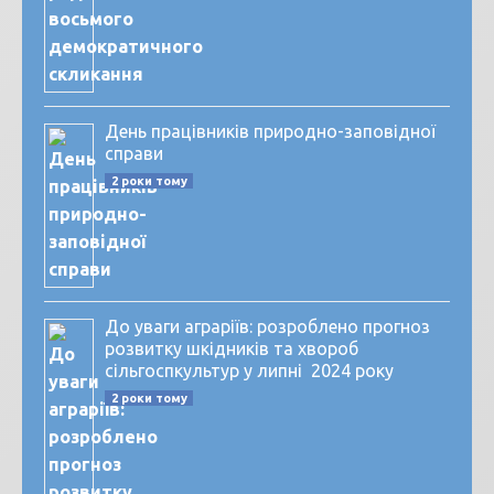
День працівників природно-заповідної
справи
2 роки тому
До уваги аграріїв: розроблено прогноз
розвитку шкідників та хвороб
сільгоспкультур у липні 2024 року
2 роки тому