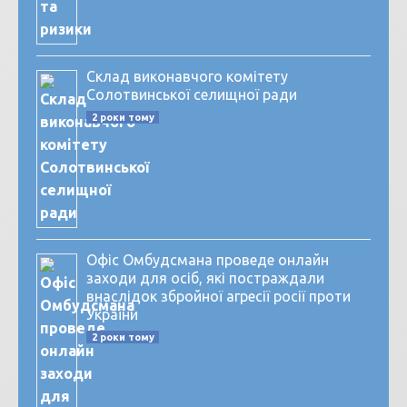
Склад виконавчого комітету
Солотвинської селищної ради
2 роки тому
Офіс Омбудсмана проведе онлайн
заходи для осіб, які постраждали
внаслідок збройної агресії росії проти
України
2 роки тому