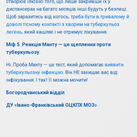
створює ілюзію того, що лише закривши їх у
диспансерах на багато місяців інші будуть у безпеці.
Щоб заразитись від когось,
треба бути в тривалому й
доволі тісному контакті з хворим на туберкульоз
легень,
який кашляє і не отримує лікування.
Міф
5.
Реакція
Манту
—
це
щеплення
проти
туберкульозу
.
Ні. Проба Манту — це тест, який допомагає
виявити
туберкульозну інфекцію
. Він НЕ захищає вас від
інфікування. І так! Її можна мочити!
Богородчанський відділ
ДУ «Івано-Франківський ОЦКПХ МОЗ»