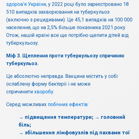
здоров’я України
, у 2022 році було зареєстровано 18
510 випадків захворювання на туберкульоз
(включно з рецидивами). Це 45,1 випадків на 100 000
населення, що на 2,5% більше показника 2021 року.
Отож, нашій країні все ще потрібно щепити дітей від
туберкульозу.
Міф
3.
Щеплення
проти
туберкульозу
спричиняє
туберкульоз
.
Це абсолютно неправда. Вакцина містить у собі
ослаблену форму бактерії і не може
спричинити
хворобу.
Серед можливих
побічних ефектів
:
→ підвищення температури; → головний
біль;
→ збільшення лімфовузлів під пахвами тої