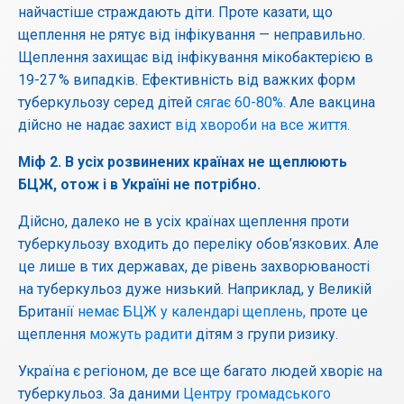
найчастіше страждають діти. Проте казати, що
щеплення не рятує від інфікування — неправильно.
Щеплення захищає від інфікування мікобактерією в
19-27 % випадків. Ефективність від важких форм
туберкульозу серед дітей
сягає 60-80%.
Але вакцина
дійсно не надає захист
від хвороби на все життя.
Міф
2.
В
усіх
розвинених
країнах
не
щеплюють
БЦЖ
,
отож
і
в
Україні
не
потрібно
.
Дійсно, далеко не в усіх країнах щеплення проти
туберкульозу входить до переліку обов’язкових. Але
це лише в тих державах, де рівень захворюваності
на туберкульоз дуже низький. Наприклад, у Великій
Британії
немає БЦЖ у календарі щеплень,
проте це
щеплення
можуть радити
дітям з групи ризику.
Україна є регіоном, де все ще багато людей хворіє на
туберкульоз. За даними
Центру громадського