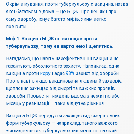
Окрім лікування, проти туберкульозу є вакцина, назва
якої багатьом відома — це БЦЖ. Про неї, як і про
саму хворобу, існує багато міфів, яким легко
повірити.
Міф
1.
Вакцина
БЦЖ
не
захищає
проти
туберкульозу
,
тому
не
варто
нею
і
щепитись
.
Нагадаємо, що навіть найефективніші вакцини не
гарантують абсолютного захисту. Наприклад, одна
вакцина проти
кору
надає
93%
захист від хвороби.
Проте навіть якщо вакцинована людина й захворіє,
щеплення захищає від смерті та важких проявів
хвороби. Провести тиждень вдома з нежиттю або
місяць у реанімації — таки відчутна різниця.
Вакцина БЦЖ передусім захищає від смертельних
форм туберкульозу — наприклад, такого важкого
ускладнення як туберкульозний менінгіт, на який