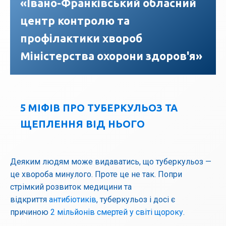
«Івано-Франківський обласний
центр контролю та
профілактики хвороб
Міністерства охорони здоров'я»
5 МІФІВ ПРО ТУБЕРКУЛЬОЗ ТА
ЩЕПЛЕННЯ ВІД НЬОГО
Деяким людям може видаватись, що туберкульоз —
це хвороба минулого. Проте це не так. Попри
стрімкий розвиток медицини та
відкриття
антибіотиків
, туберкульоз і досі є
причиною
2 мільйонів смертей у світі щороку
.