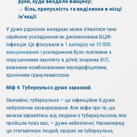
руки, куди вводили вакцину;
→ біль, припухлість та виділення в місці
ін’єкції.
У дуже рідкісних випадках може з’явитися таке
серйозне ускладнення як дисемінована БЦЖ-
інфекція. Це фіксували в
1 випадку на 10 000
вакцинованих
і ускладнення було пов’язане з
порушеннями імунітету в дітей, зокрема
ВІЛ
,
важкими комбінованими імунодефіцитами,
хронічним гранулематозом.
Міф
4.
Туберкульоз
дуже
заразний
.
Звичайно, туберкульоз — це інфекційне й дуже
небезпечне захворювання. Але міфи про те, що
можна заразитись від людини з туберкульозом, яка
пройшла повз вас, — дуже небезпечні. Насамперед
це стигматизує людей, хворих на туберкульоз,