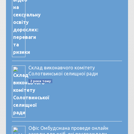
Склад виконавчого комітету
Солотвинської селищної ради
2 роки тому
Офіс Омбудсмана проведе онлайн
заходи для осіб, які постраждали