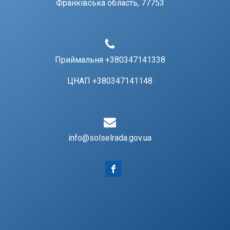
Франківська область, 77753
Приймальня +380347141338
ЦНАП +380347141148
info@solselrada.gov.ua