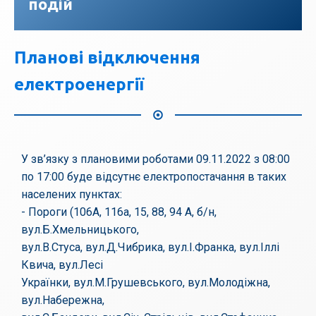
подій
Планові відключення
електроенергії
У зв’язку з плановими роботами 09.11.2022 з 08:00
по 17:00 буде відсутнє електропостачання в таких
населених пунктах:
- Пороги (106А, 116а, 15, 88, 94 А, б/н,
вул.Б.Хмельницького,
вул.В.Стуса, вул.Д.Чибрика, вул.І.Франка, вул.Іллі
Квича, вул.Лесі
Українки, вул.М.Грушевського, вул.Молодіжна,
вул.Набережна,