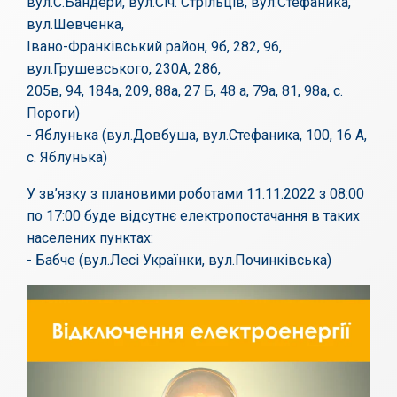
вул.С.Бандери, вул.Січ. Стрільців, вул.Стефаника,
вул.Шевченка,
Івано-Франківський район, 9б, 282, 96,
вул.Грушевського, 230А, 286,
205в, 94, 184а, 209, 88а, 27 Б, 48 а, 79а, 81, 98а, с.
Пороги)
- Яблунька (вул.Довбуша, вул.Стефаника, 100, 16 А,
с. Яблунька)
У зв’язку з плановими роботами 11.11.2022 з 08:00
по 17:00 буде відсутнє електропостачання в таких
населених пунктах:
- Бабче (вул.Лесі Українки, вул.Починківська)