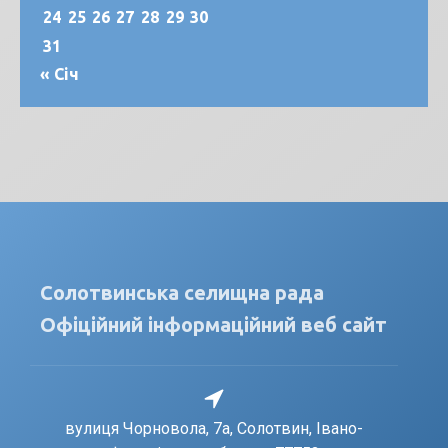
24
25
26
27
28
29
30
31
« Січ
Солотвинська селищна рада
Офіційний інформаційний веб сайт
вулиця Чорновола, 7a, Солотвин, Івано-