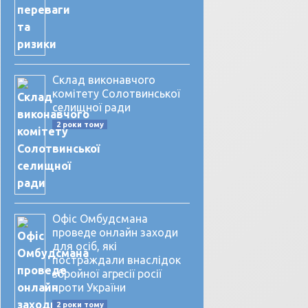
Склад виконавчого
комітету Солотвинської
селищної ради
2 роки тому
Офіс Омбудсмана
проведе онлайн заходи
для осіб, які
постраждали внаслідок
збройної агресії росії
проти України
2 роки тому