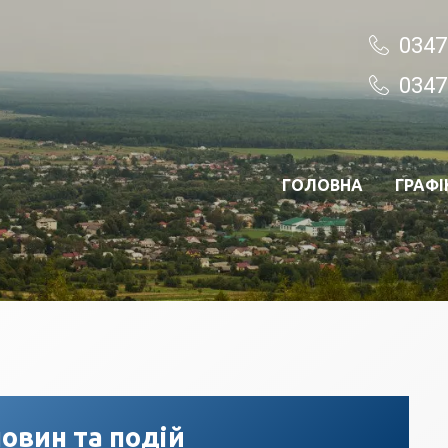
0347
0347
ГОЛОВНА
ГРАФІ
овин та подій