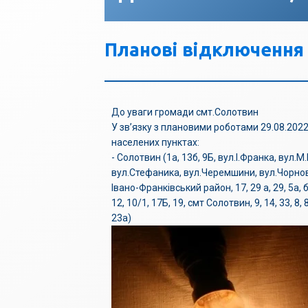
Планові відключення 
До уваги громади смт.Солотвин
У зв’язку з плановими роботами 29.08.2022
населених пунктах:
- Солотвин (1а, 13б, 9Б, вул.І.Франка, вул.
вул.Стефаника, вул.Черемшини, вул.Чорно
Івано-Франківський район, 17, 29 а, 29, 5а, б/
12, 10/1, 17Б, 19, смт Солотвин, 9, 14, 33, 8, 8а
23а)