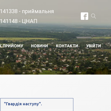
141338 - приймальня
141148 - ЦНАП
К ПРИЙОМУ
НОВИНИ
КОНТАКТИ
УВІЙТИ
"Гвардія наступу".