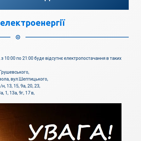
електроенергії
 з 10:00 по 21:00 буде відсутнє електропостачання в таких
М.Грушевського,
вола, вул.Шептицького,
н, 13, 15, 9а, 20, 23,
, 1, 13а, 9г, 17 в,