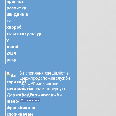
За сприяння спеціалістів
Держпродспоживслужби
Івано-Франківщини
споживачам повернуто
кошти
2 роки тому