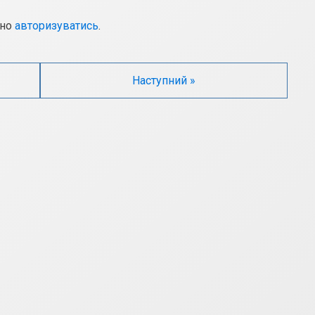
дно
авторизуватись
.
Наступний »