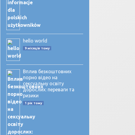
hello world
9 місяців тому
Вплив безкоштовних
порно відео на
сексуальну освіту
дорослих: переваги та
ризики
1 рік тому