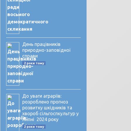
День працівників
природно-заповідної
справи
2 роки тому
До уваги аграріїв:
розроблено прогноз
розвитку шкідників та
хвороб сільгоспкультур у
липні 2024 року
2 роки тому