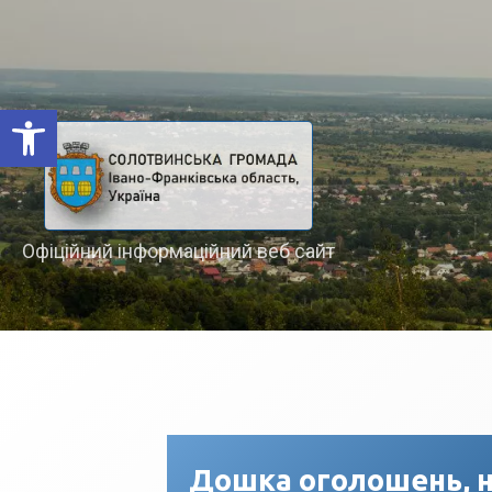
Відкрити Панель інструментів
Офіційний інформаційний веб сайт
Дошка оголошень, н