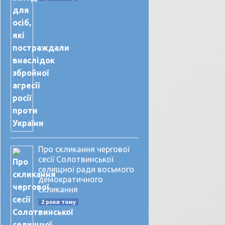
Про скликання чергової
сесії Солотвинської
селищної ради восьмого
демократичного
скликання
2 роки тому