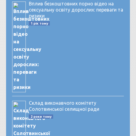
Вплив безкоштовних порно відео на
сексуальну освіту дорослих: переваги та
ризики
1 рік тому
Склад виконавчого комітету
Солотвинської селищної ради
2 роки тому