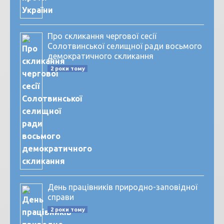
Про скликання чергової сесії
Солотвинської селищної ради восьмого
демократичного скликання
2 роки тому
День працівників природно-заповідної
справи
2 роки тому